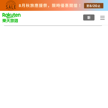
to
top
page
新
朝日大塚站
2026/8/20
-
2026/8/21
每間
2
人
•
1
間房