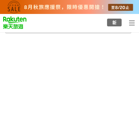
to
top
page
新
富士達前站
2026/8/21
-
2026/8/22
每間
2
人
•
1
間房