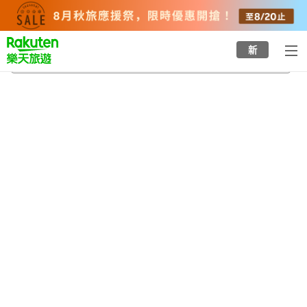
to
top
page
新
近江八幡
2026/8/23
-
2026/8/24
每間
2
人
•
1
間房