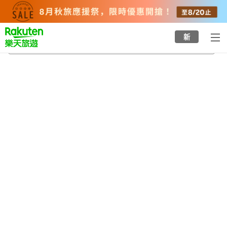
to
top
page
新
島之關站
2026/8/21
-
2026/8/22
每間
2
人
•
1
間房