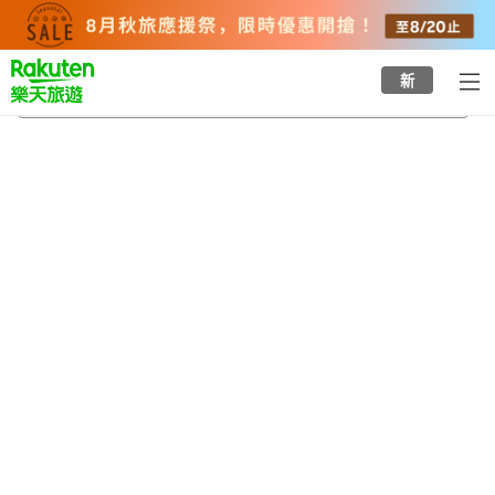
to
top
page
新
栗東站
2026/8/21
-
2026/8/22
每間
2
人
•
1
間房