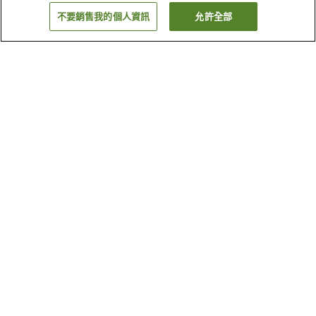
不要銷售我的個人資訊
允許全部
返回
2
間住宿
為何出現這些結果？