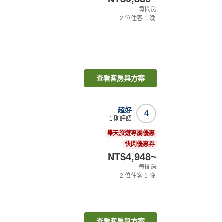
每間房
2
位住客
1
晚
查看客房與方案
超好
4
1
則評語
樂天旅遊專屬優惠
快閃優惠券
NT$4,948
~
每間房
2
位住客
1
晚
查看客房與方案