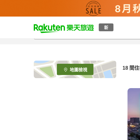
t
新
o
p
P
a
g
e
18
間住
地圖檢視
_
s
e
a
r
c
h