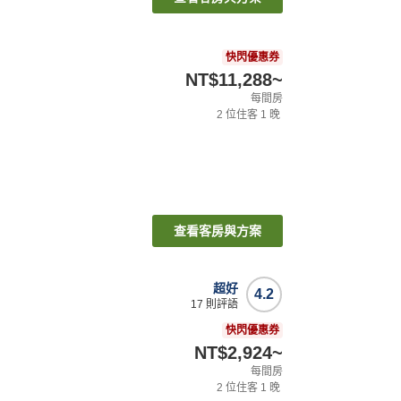
快閃優惠券
NT$11,288
~
每間房
2
位住客
1
晚
查看客房與方案
超好
4.2
17
則評語
快閃優惠券
NT$2,924
~
每間房
2
位住客
1
晚