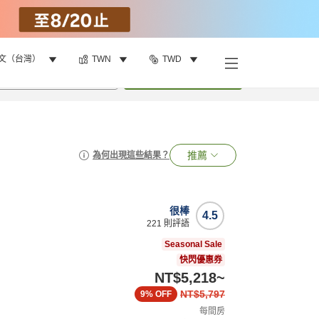
文（台灣）
TWN
TWD
•
1
間房
搜尋
推薦
為何出現這些結果？
很棒
4.5
221
則評語
Seasonal Sale
快閃優惠券
NT$5,218
~
NT$5,797
9%
OFF
每間房