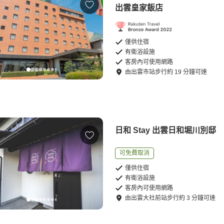
出雲皇家飯店
僅供住宿
有衛浴設施
客房內可使用網路
由
出雲市站
步行
約
19
分鐘可達
日和 Stay 出雲日和堀川別邸
可免費取消
僅供住宿
有衛浴設施
客房內可使用網路
由
出雲大社前站
步行
約
3
分鐘可達