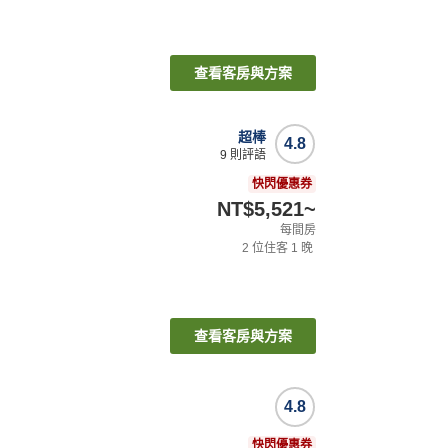
查看客房與方案
超棒
4.8
9
則評語
快閃優惠券
NT$5,521
~
每間房
2
位住客
1
晚
查看客房與方案
4.8
快閃優惠券