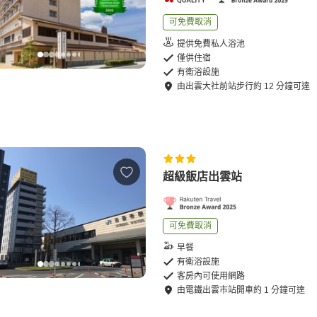
可免費取消
提供免費私人浴池
僅供住宿
有衛浴設施
由
出雲大社前站
步行
約
12
分鐘可達
超級飯店出雲站
可免費取消
早餐
有衛浴設施
客房內可使用網路
由
電鐵出雲市站
開車
約
1
分鐘可達