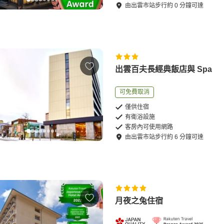
由
出雲市站
步行
約
0
分鐘可達
出雲百夫長經典飯店與 Spa
可免費取消
僅供住宿
有衛浴設施
客房內可使用網路
由
出雲市站
步行
約
6
分鐘可達
月夜之兔住宿