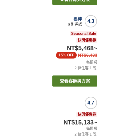
很棒
4.3
9
則評語
Seasonal Sale
快閃優惠券
NT$5,468
~
NT$6,433
15%
OFF
每間房
2
位住客
1
晚
查看客房與方案
4.7
快閃優惠券
NT$15,133
~
每間房
2
位住客
1
晚