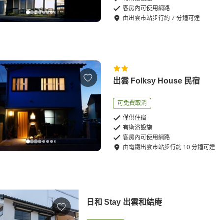
客房內可使用網路
由
出雲市站
步行
約
7
分鐘可達
出雲 Folksy House 民宿
可免費取消
僅供住宿
有衛浴設施
客房內可使用網路
由
電鐵出雲市站
步行
約
10
分鐘可達
日和 Stay 出雲和結庵