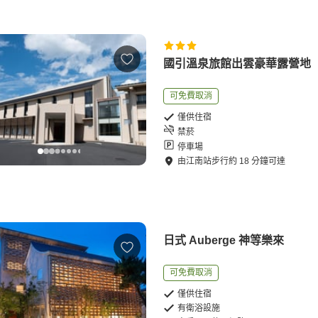
國引溫泉旅館出雲豪華露營地
可免費取消
僅供住宿
禁菸
停車場
由
江南站
步行
約
18
分鐘可達
日式 Auberge 神等樂來
可免費取消
僅供住宿
有衛浴設施