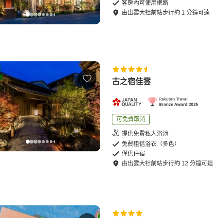
客房內可使用網路
由
出雲大社前站
步行
約
1
分鐘可達
古之宿佳雲
可免費取消
提供免費私人浴池
免費租借浴衣（多色）
僅供住宿
由
出雲大社前站
步行
約
12
分鐘可達