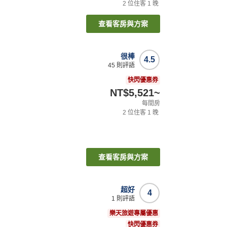
2
位住客
1
晚
查看客房與方案
很棒
4.5
45
則評語
快閃優惠券
NT$5,521
~
每間房
2
位住客
1
晚
查看客房與方案
超好
4
1
則評語
樂天旅遊專屬優惠
快閃優惠券