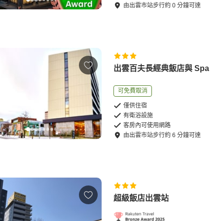
由
出雲市站
步行
約
0
分鐘可達
出雲百夫長經典飯店與 Spa
可免費取消
僅供住宿
有衛浴設施
客房內可使用網路
由
出雲市站
步行
約
6
分鐘可達
超級飯店出雲站