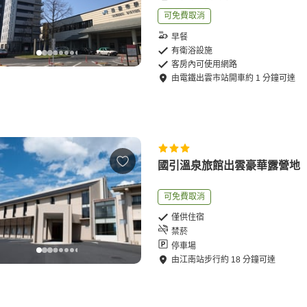
可免費取消
早餐
有衛浴設施
客房內可使用網路
由
電鐵出雲市站
開車
約
1
分鐘可達
國引溫泉旅館出雲豪華露營地
可免費取消
僅供住宿
禁菸
停車場
由
江南站
步行
約
18
分鐘可達