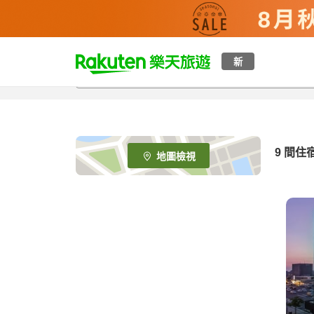
t
新
o
p
P
a
g
e
9
間住
地圖檢視
_
s
e
a
r
c
h