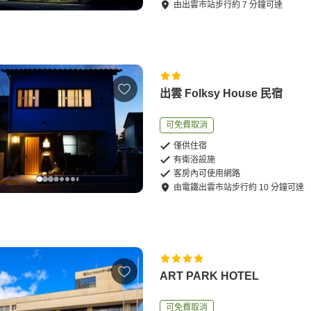
由
出雲市站
步行
約
7
分鐘可達
出雲 Folksy House 民宿
可免費取消
僅供住宿
有衛浴設施
客房內可使用網路
由
電鐵出雲市站
步行
約
10
分鐘可達
ART PARK HOTEL
可免費取消