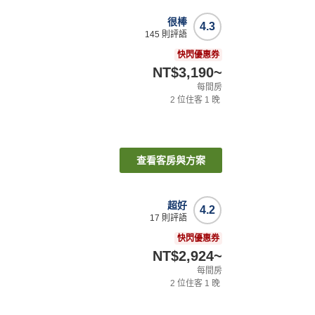
很棒
4.3
145
則評語
快閃優惠券
NT$3,190
~
每間房
2
位住客
1
晚
查看客房與方案
超好
4.2
17
則評語
快閃優惠券
NT$2,924
~
每間房
2
位住客
1
晚