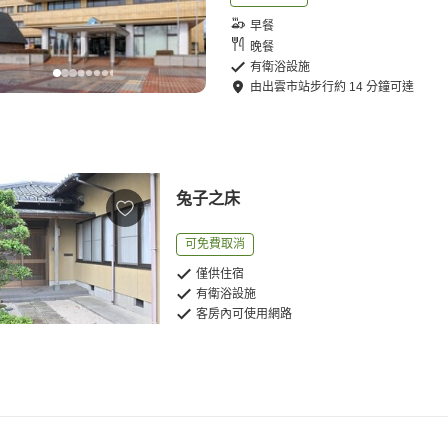
早餐
晚餐
有衛浴設施
由
出雲市站
步行
約
14
分鐘可達
兔子之床
可免費取消
僅供住宿
有衛浴設施
客房內可使用網路