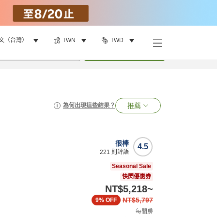
文（台灣）
TWN
TWD
•
1
間房
搜尋
推薦
為何出現這些結果？
很棒
4.5
221
則評語
Seasonal Sale
快閃優惠券
NT$5,218
~
NT$5,797
9%
OFF
每間房