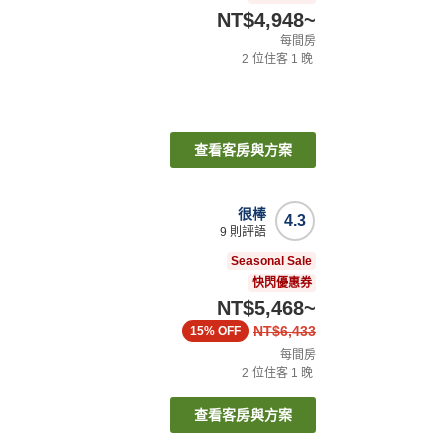
NT$4,948
~
每間房
2
位住客
1
晚
查看客房與方案
很棒
4.3
9
則評語
Seasonal Sale
快閃優惠券
NT$5,468
~
NT$6,433
15%
OFF
每間房
2
位住客
1
晚
查看客房與方案