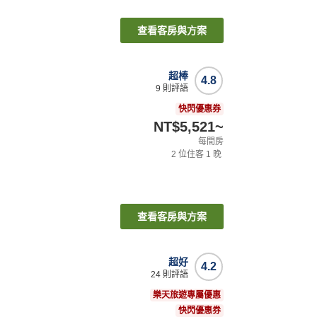
查看客房與方案
超棒
4.8
9
則評語
快閃優惠券
NT$5,521
~
每間房
2
位住客
1
晚
查看客房與方案
超好
4.2
24
則評語
樂天旅遊專屬優惠
快閃優惠券