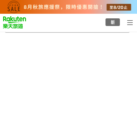
to
top
page
新
鱷淵寺
2026/8/20
-
2026/8/21
每間
2
人
•
1
間房