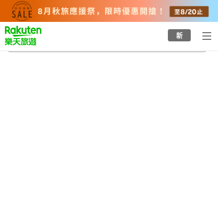
to
top
page
新
荒神谷遺跡
2026/8/23
-
2026/8/24
每間
2
人
•
1
間房