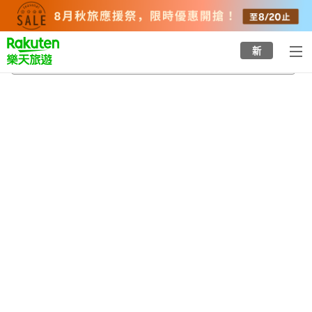
to
top
page
新
大津町站
2026/8/22
-
2026/8/23
每間
2
人
•
1
間房