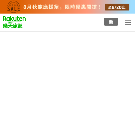
to
top
page
新
來待站
2026/8/21
-
2026/8/22
每間
2
人
•
1
間房