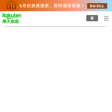
to
top
page
新
絲原紀念館
2026/8/22
-
2026/8/23
每間
2
人
•
1
間房