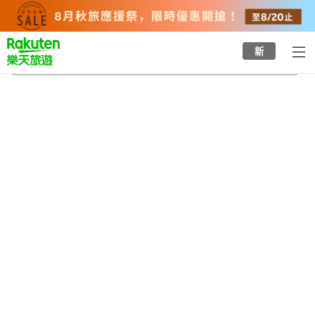
to
top
page
新
太鼓谷稻成神社
2026/8/23
-
2026/8/24
每間
2
人
•
1
間房