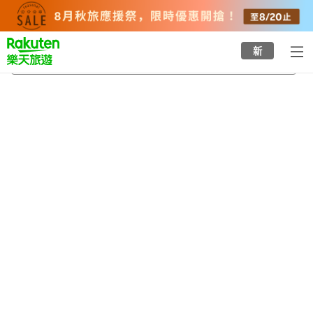
to
top
page
新
永明寺
2026/8/20
-
2026/8/21
每間
2
人
•
1
間房