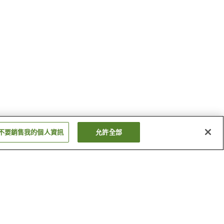
不要銷售我的個人資訊
允許全部
多田溫泉
鷺之湯溫泉
顯示更多