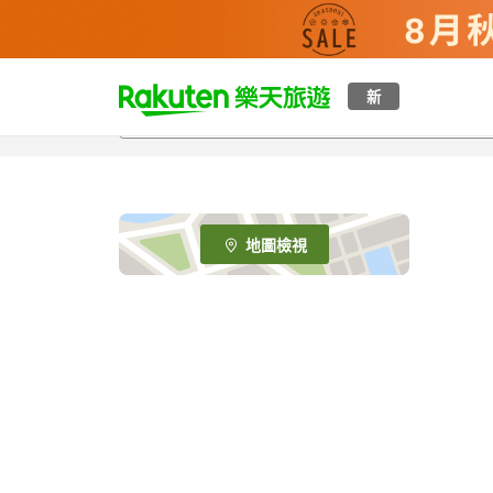
t
新
o
p
P
a
g
e
地圖檢視
_
s
e
a
r
c
h