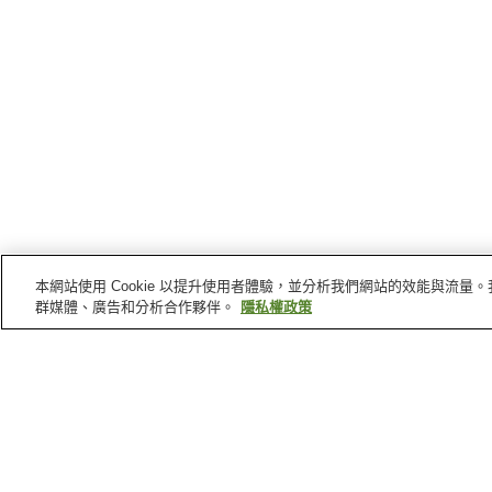
本網站使用 Cookie 以提升使用者體驗，並分析我們網站的效能與流
群媒體、廣告和分析合作夥伴。
隱私權政策
島根縣
的溫泉
三瓶溫泉
塩冶溫泉
旭溫泉
湖陵溫泉
首頁
日本
島根縣
旅籠小田溫泉