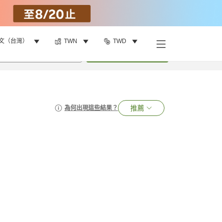
文（台灣）
TWN
TWD
•
1
間房
搜尋
推薦
為何出現這些結果？