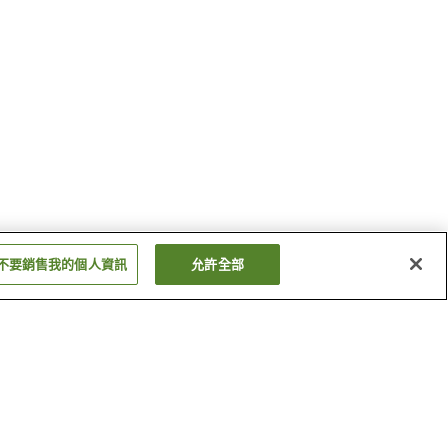
不要銷售我的個人資訊
允許全部
多田溫泉
鷺之湯溫泉
顯示更多