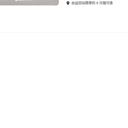
由
益田站
開車
約
9
分鐘可達