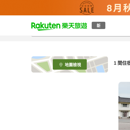
t
新
o
p
P
a
g
e
1 間住
地圖檢視
_
s
e
a
r
c
h