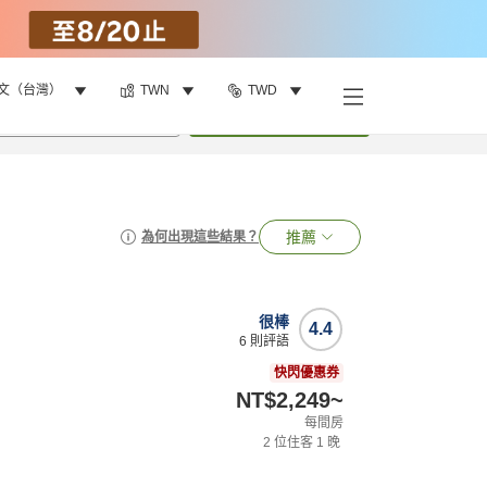
文（台灣）
TWN
TWD
•
1
間房
搜尋
推薦
為何出現這些結果？
很棒
4.4
6
則評語
快閃優惠券
NT$2,249
~
每間房
2
位住客
1
晚