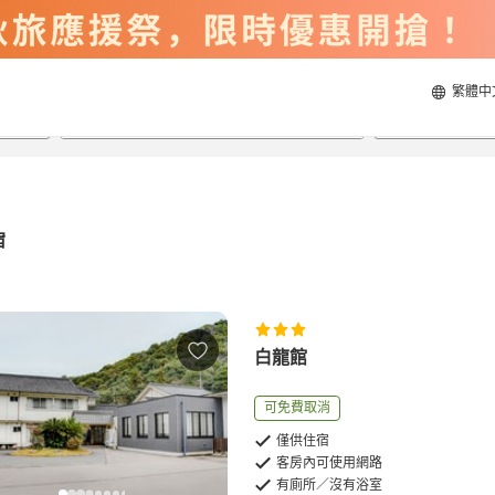
繁體中
2026/8/20
2026/8/21
每間
2
人
宿
白龍館
可免費取消
僅供住宿
客房內可使用網路
有廁所／沒有浴室