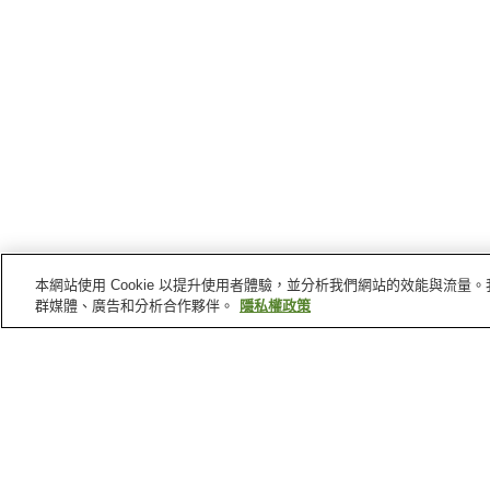
本網站使用 Cookie 以提升使用者體驗，並分析我們網站的效能與流
群媒體、廣告和分析合作夥伴。
隱私權政策
島根縣
的溫泉
三瓶溫泉
塩冶溫泉
旭溫泉
湖陵溫泉
首頁
日本
島根縣
多田溫泉