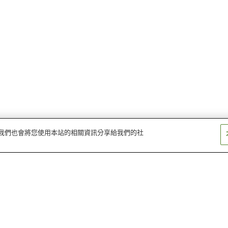
量。我們也會將您使用本站的相關資訊分享給我們的社
岩見溫泉
旅籠小田溫泉
海潮溫泉
津和野溫泉
龜嵩溫泉
美又溫泉