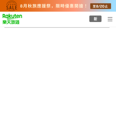
to
top
page
新
津和野溫泉
2026/8/21
-
2026/8/22
每間
2
人
•
1
間房