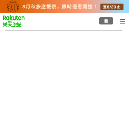
to
top
page
新
伊東
2026/8/20
-
2026/8/21
每間
2
人
•
1
間房