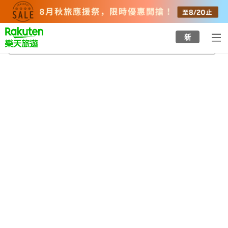
to
top
page
新
大仁站
2026/8/21
-
2026/8/22
每間
2
人
•
1
間房