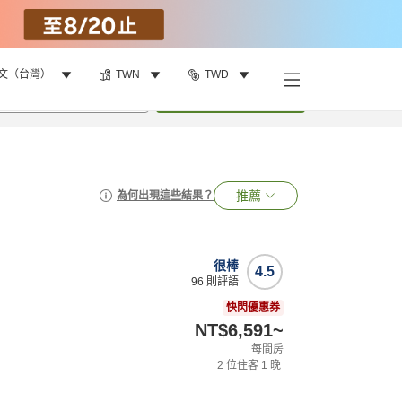
文（台灣）
TWN
TWD
•
1
間房
搜尋
推薦
為何出現這些結果？
很棒
4.5
96
則評語
快閃優惠券
NT$6,591
~
每間房
2
位住客
1
晚