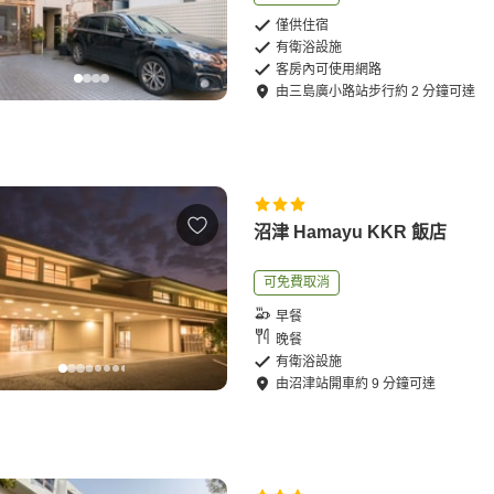
僅供住宿
有衛浴設施
客房內可使用網路
由
三島廣小路站
步行
約
2
分鐘可達
沼津 Hamayu KKR 飯店
可免費取消
早餐
晚餐
有衛浴設施
由
沼津站
開車
約
9
分鐘可達