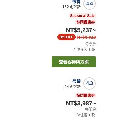
很棒
4.4
152
則評語
Seasonal Sale
快閃優惠券
NT$5,237
~
NT$5,818
9%
OFF
每間房
2
位住客
1
晚
查看客房與方案
很棒
4.3
94
則評語
快閃優惠券
NT$3,987
~
每間房
2
位住客
1
晚