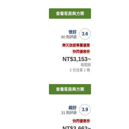
查看客房與方案
很好
3.6
80
則評語
樂天旅遊專屬優惠
快閃優惠券
NT$3,153
~
每間房
2
位住客
1
晚
查看客房與方案
超好
3.9
31
則評語
快閃優惠券
NT$3,662
~