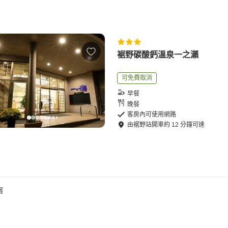
裾野碳酸鈣溫泉一之瀨
可免費取消
早餐
晚餐
客房內可使用網路
由
裾野站
開車
約
12
分鐘可達
宿