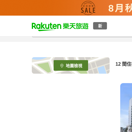
t
新
o
p
P
a
g
e
12
間住
地圖檢視
_
s
e
a
r
c
h