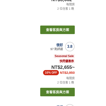
每間房
2
位住客
1
晚
查看客房與方案
很好
3.8
97
則評語
Seasonal Sale
快閃優惠券
NT$2,655
~
NT$2,950
10%
OFF
每間房
2
位住客
1
晚
查看客房與方案