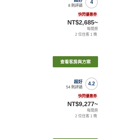
超好
4
8
則評語
快閃優惠券
NT$2,685
~
每間房
2
位住客
1
晚
查看客房與方案
超好
4.2
54
則評語
快閃優惠券
NT$9,277
~
每間房
2
位住客
1
晚