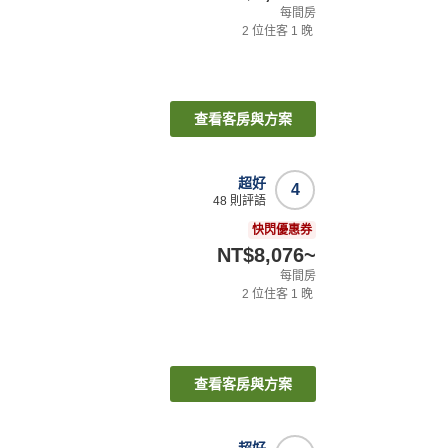
每間房
2
位住客
1
晚
查看客房與方案
超好
4
48
則評語
快閃優惠券
NT$8,076
~
每間房
2
位住客
1
晚
查看客房與方案