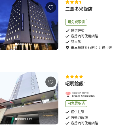
三島多米飯店
可免費取消
僅供住宿
客房內可使用網路
雙人房
由
三島站
步行
約
5
分鐘可達
昭明館飯`
可免費取消
僅供住宿
有衛浴設施
客房內可使用網路