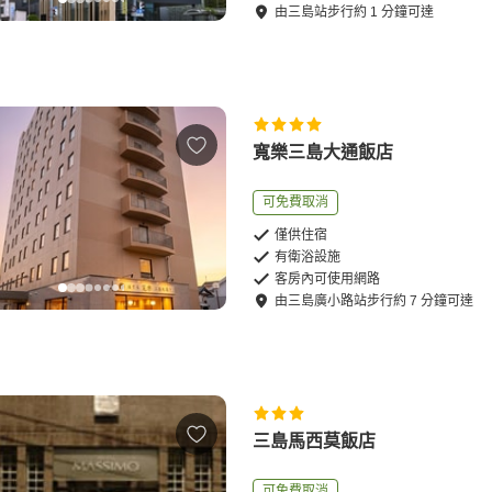
由
三島站
步行
約
1
分鐘可達
寬樂三島大通飯店
可免費取消
僅供住宿
有衛浴設施
客房內可使用網路
由
三島廣小路站
步行
約
7
分鐘可達
三島馬西莫飯店
可免費取消