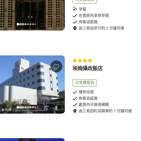
早餐
在客房內享用早餐
有衛浴設施
由
三島站
步行
約
2
分鐘可達
埃姆攝政飯店
可免費取消
僅供住宿
有衛浴設施
客房內可使用網路
由
三島田町站
開車
約
7
分鐘可達