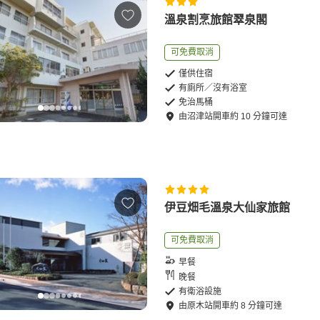
溫泉割烹旅館翠泉閣
可免費取消
僅供住宿
有廁所／沒有浴室
免治馬桶
由
沼津站
開車
約
10
分鐘可達
伊豆畑毛溫泉大仙家旅館
可免費取消
早餐
晚餐
有衛浴設施
由
原木站
開車
約
8
分鐘可達