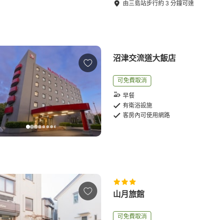
由
三島站
步行
約
3
分鐘可達
沼津交流道大飯店
可免費取消
早餐
有衛浴設施
客房內可使用網路
山月旅館
可免費取消