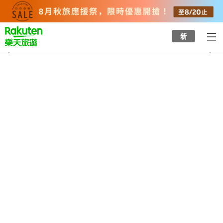
to
top
page
新
長泉町
2026/8/22
-
2026/8/23
每間
2
人
•
1
間房