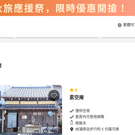
繁體中
2026/8/20
2026/8/21
每間
2
人
宿
素空庵
僅供住宿
客房內可使用網路
瓶裝水
由
蒲原站
步行
約
5
分鐘可達