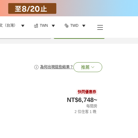
文（台灣）
TWN
TWD
•
1
間房
搜尋
推薦
為何出現這些結果？
快閃優惠券
NT$6,748
~
每間房
2
位住客
1
晚