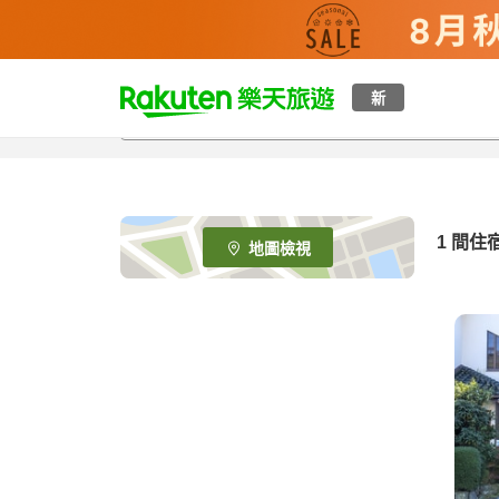
t
新
o
p
P
a
g
e
1 間住
地圖檢視
_
s
e
a
r
c
h