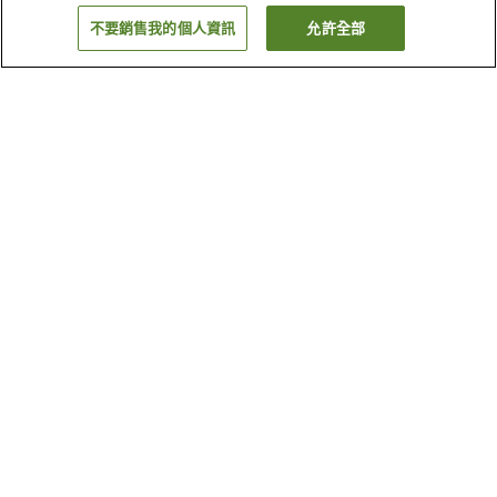
不要銷售我的個人資訊
允許全部
返回
3
間住宿
為何出現這些結果？