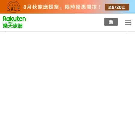
to
top
page
新
網代溫泉
2026/8/23
-
2026/8/24
每間
2
人
•
1
間房