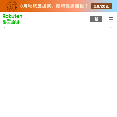
to
top
page
新
修善寺溫泉
2026/8/21
-
2026/8/22
每間
2
人
•
1
間房