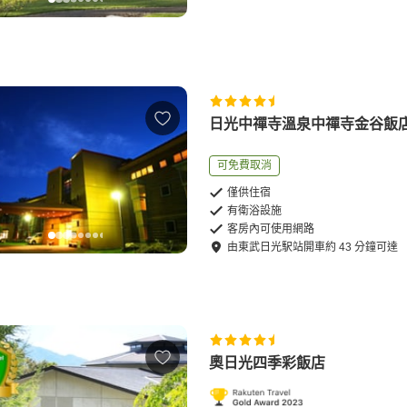
日光中禪寺溫泉中禪寺金谷飯
可免費取消
僅供住宿
有衛浴設施
客房內可使用網路
由
東武日光駅站
開車
約
43
分鐘可達
奧日光四季彩飯店