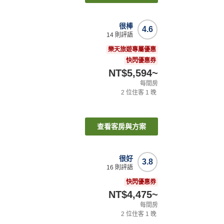
很棒
4.6
14
則評語
樂天旅遊專屬優惠
快閃優惠券
NT$5,594
~
每間房
2
位住客
1
晚
查看客房與方案
很好
3.8
16
則評語
快閃優惠券
NT$4,475
~
每間房
2
位住客
1
晚