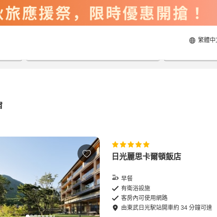
繁體中
2026/8/23
2026/8/24
每間
2
人
宿
日光麗思卡爾頓飯店
早餐
有衛浴設施
客房內可使用網路
由
東武日光駅站
開車
約
34
分鐘可達