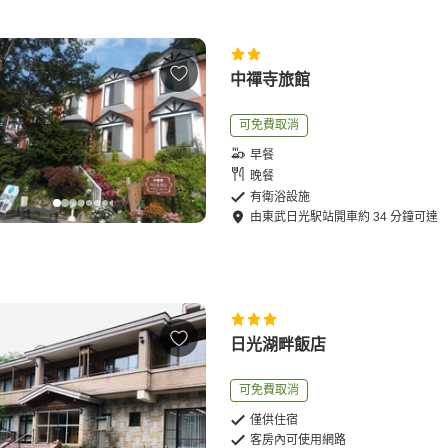
中禪寺旅館
可免費取消
早餐
晚餐
有衛浴設施
由
東武日光駅站
開車
約
34
分鐘可達
日光湖畔飯店
可免費取消
僅供住宿
客房內可使用網路