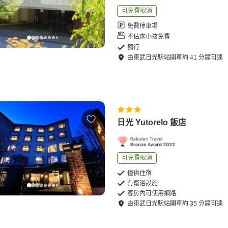
可免費取消
免費停車場
不佔床小孩免費
獨行
由
東武日光駅站
開車
約
41
分鐘可達
日光 Yutorelo 飯店
可免費取消
僅供住宿
有衛浴設施
客房內可使用網路
由
東武日光駅站
開車
約
35
分鐘可達