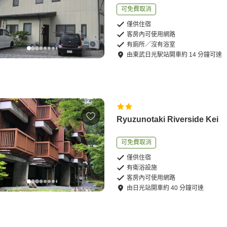
可免費取消
僅供住宿
客房內可使用網路
有廁所／沒有浴室
由
東武日光駅站
開車
約
14
分鐘可達
Ryuzunotaki Riverside Kei
可免費取消
僅供住宿
有衛浴設施
客房內可使用網路
由
日光站
開車
約
40
分鐘可達