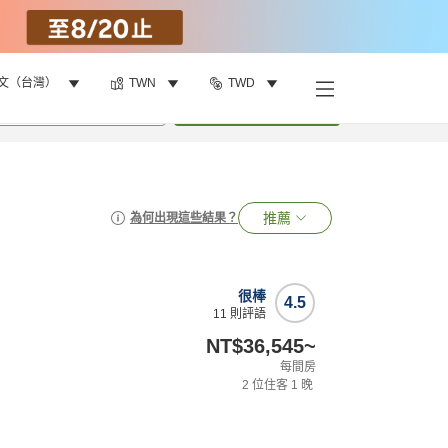
文（台灣）
TWN
TWD
•
1
間房
搜尋
推薦
為何出現這些結果？
很棒
4.5
11
則評語
NT$36,545
~
每間房
2
位住客
1
晚