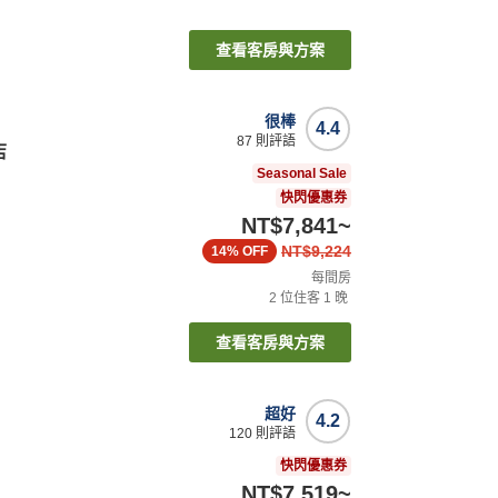
查看客房與方案
很棒
4.4
87
則評語
店
Seasonal Sale
快閃優惠券
NT$7,841
~
NT$9,224
14%
OFF
每間房
2
位住客
1
晚
查看客房與方案
超好
4.2
120
則評語
快閃優惠券
NT$7,519
~