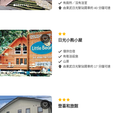
有廁所／沒有浴室
由
東武日光駅站
開車
約
40
分鐘可達
日光小熊小屋
僅供住宿
有衛浴設施
山景
由
東武日光駅站
開車
約
17
分鐘可達
登喜和旅館