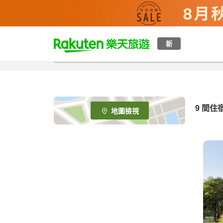
t
新
o
p
P
a
g
e
9
間住
地圖檢視
_
s
e
a
r
c
h