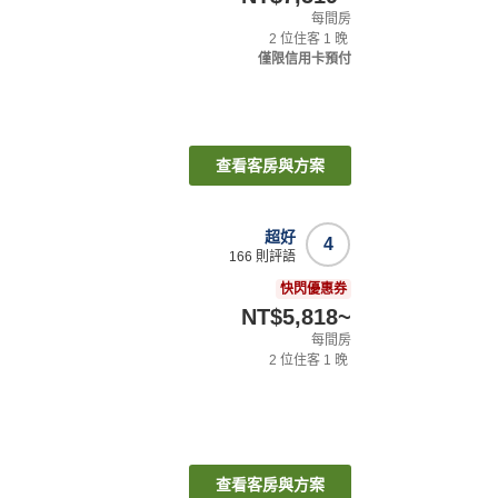
每間房
2
位住客
1
晚
僅限信用卡預付
查看客房與方案
超好
4
166
則評語
快閃優惠券
NT$5,818
~
每間房
2
位住客
1
晚
查看客房與方案