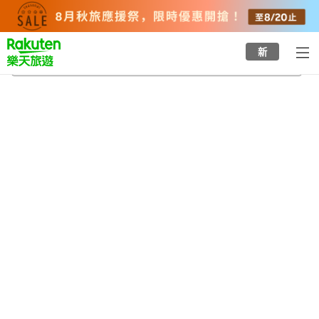
to
top
page
新
鬼怒川公園站
2026/8/22
-
2026/8/23
每間
2
人
•
1
間房