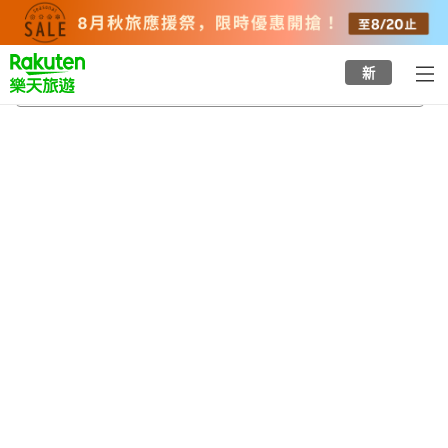
to
top
page
新
上三依鹽原溫泉口站
2026/8/21
-
2026/8/22
每間
2
人
•
1
間房