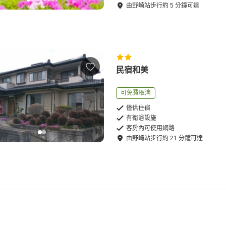
由
野崎站
步行
約
5
分鐘可達
民宿和美
可免費取消
僅供住宿
有衛浴設施
客房內可使用網路
由
野崎站
步行
約
21
分鐘可達