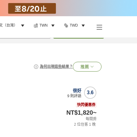
文（台灣）
TWN
TWD
•
1
間房
搜尋
推薦
為何出現這些結果？
很好
3.6
9
則評語
快閃優惠券
NT$1,820
~
每間房
2
位住客
1
晚