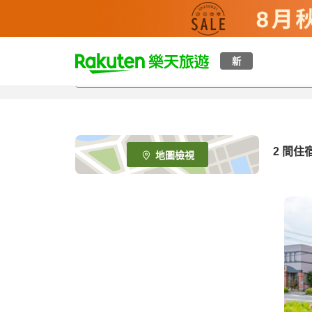
t
新
o
p
P
a
g
e
2
間住
地圖檢視
_
s
e
a
r
c
h