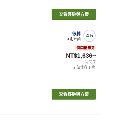
查看客房與方案
很棒
4.5
9
則評語
快閃優惠券
NT$1,636
~
每間房
2
位住客
1
晚
查看客房與方案