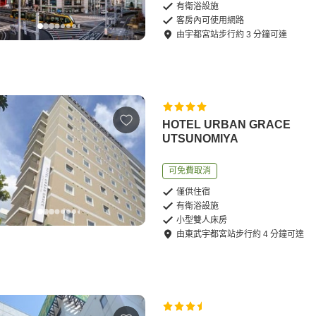
有衛浴設施
客房內可使用網路
由
宇都宮站
步行
約
3
分鐘可達
HOTEL URBAN GRACE
UTSUNOMIYA
可免費取消
僅供住宿
有衛浴設施
小型雙人床房
由
東武宇都宮站
步行
約
4
分鐘可達