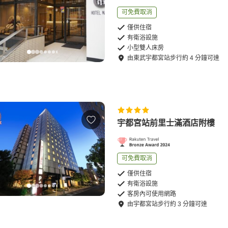
可免費取消
僅供住宿
有衛浴設施
小型雙人床房
由
東武宇都宮站
步行
約
4
分鐘可達
宇都宮站前里士滿酒店附樓
可免費取消
僅供住宿
有衛浴設施
客房內可使用網路
由
宇都宮站
步行
約
3
分鐘可達