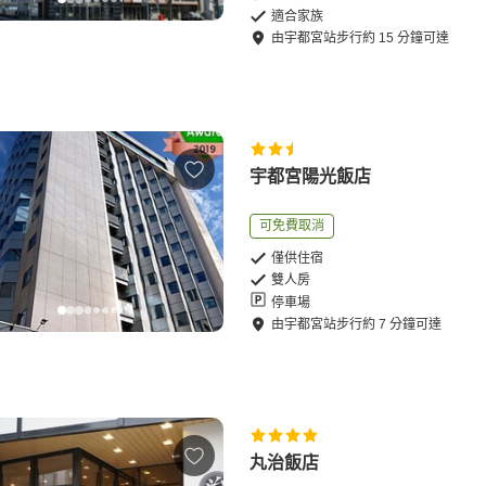
適合家族
由
宇都宮站
步行
約
15
分鐘可達
宇都宮陽光飯店
可免費取消
僅供住宿
雙人房
停車場
由
宇都宮站
步行
約
7
分鐘可達
丸治飯店