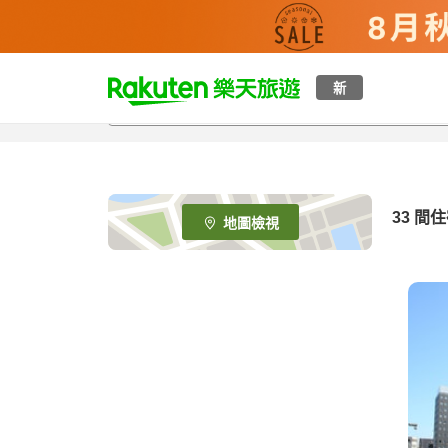
t
新
o
p
P
a
g
e
33
間住
地圖檢視
_
s
e
a
r
c
h