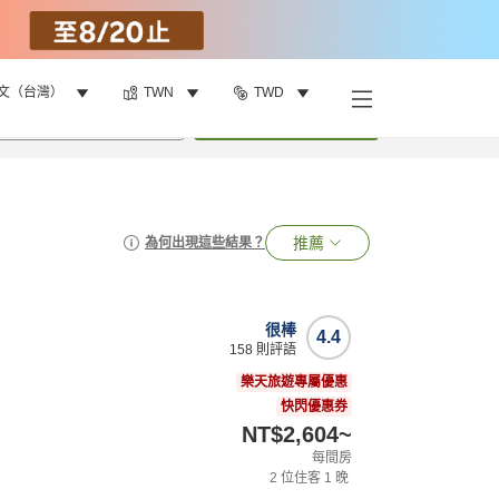
文（台灣）
TWN
TWD
•
1
間房
搜尋
推薦
為何出現這些結果？
很棒
4.4
158
則評語
樂天旅遊專屬優惠
快閃優惠券
NT$2,604
~
每間房
2
位住客
1
晚