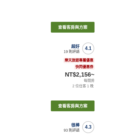
查看客房與方案
超好
4.1
19
則評語
樂天旅遊專屬優惠
快閃優惠券
NT$2,156
~
每間房
2
位住客
1
晚
查看客房與方案
很棒
4.3
93
則評語