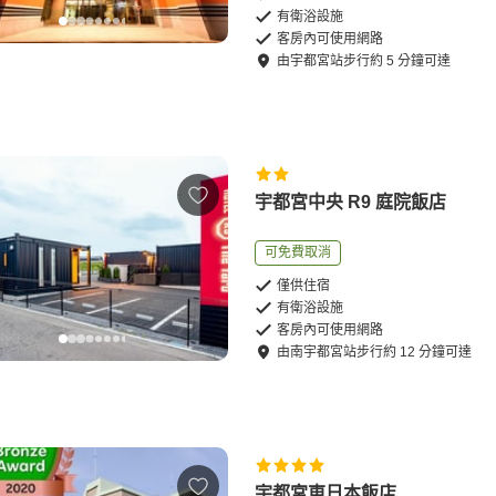
有衛浴設施
客房內可使用網路
由
宇都宮站
步行
約
5
分鐘可達
宇都宮中央 R9 庭院飯店
可免費取消
僅供住宿
有衛浴設施
客房內可使用網路
由
南宇都宮站
步行
約
12
分鐘可達
宇都宮東日本飯店