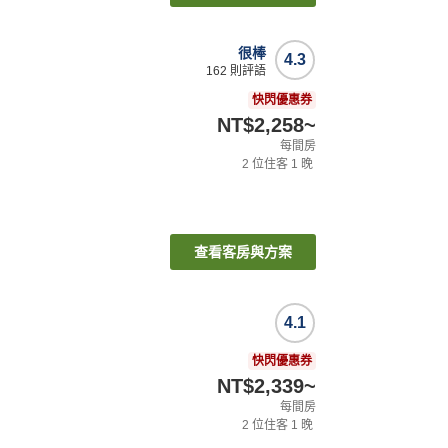
很棒
4.3
162
則評語
快閃優惠券
NT$2,258
~
每間房
2
位住客
1
晚
查看客房與方案
4.1
快閃優惠券
NT$2,339
~
每間房
2
位住客
1
晚