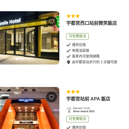
宇都宮西口站前微笑飯店
可免費取消
僅供住宿
有衛浴設施
客房內可使用網路
由
宇都宮站
步行
約
3
分鐘可達
宇都宮站前 APA 飯店
可免費取消
僅供住宿