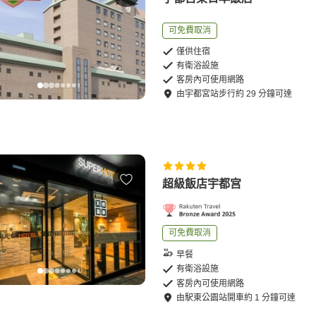
可免費取消
僅供住宿
有衛浴設施
客房內可使用網路
由
宇都宮站
步行
約
29
分鐘可達
超級飯店宇都宫
可免費取消
早餐
有衛浴設施
客房內可使用網路
由
駅東公園站
開車
約
1
分鐘可達