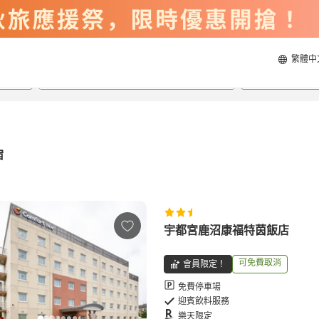
繁體中
2026/8/23
2026/8/24
每間
2
人
宿
宇都宮鹿沼康福特茵飯店
可免費取消
會員限定！
免費停車場
迎賓飲料服務
樂天限定