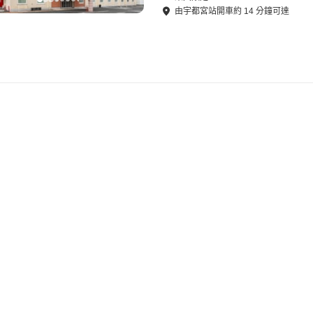
由
宇都宮站
開車
約
14
分鐘可達