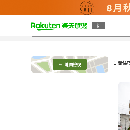
t
新
o
p
P
a
g
e
1 間住
地圖檢視
_
s
e
a
r
c
h