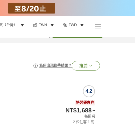
文（台灣）
TWN
TWD
•
1
間房
搜尋
推薦
為何出現這些結果？
4.2
快閃優惠券
NT$1,688
~
每間房
2
位住客
1
晚