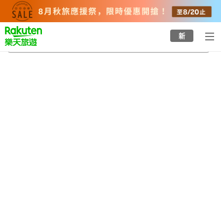
to
top
page
新
西川田站
2026/8/23
-
2026/8/24
每間
2
人
•
1
間房