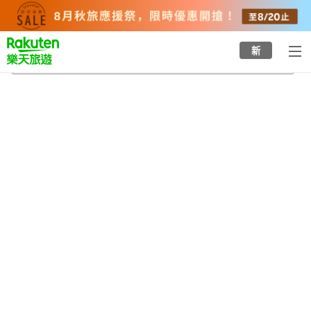
to
top
page
新
江曽島站
2026/8/20
-
2026/8/21
每間
2
人
•
1
間房