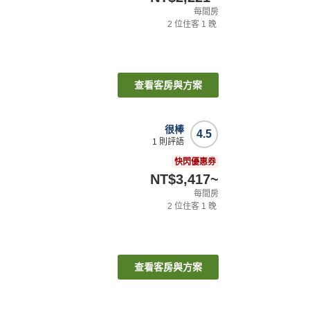
每間房
2
位住客
1
晚
查看客房與方案
很棒
4.5
1
則評語
快閃優惠券
NT$3,417
~
每間房
2
位住客
1
晚
查看客房與方案