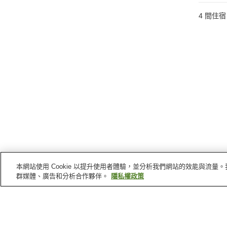
4
間住宿
本網站使用 Cookie 以提升使用者體驗，並分析我們網站的效能與流
群媒體、廣告和分析合作夥伴。
隱私權政策
板野町
的車站
阿波大宮站
阿波川端站