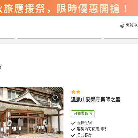
繁體中
2026/8/22
2026/8/23
每間
2
人
宿
溫泉山安樂寺藥師之里
可免費取消
僅供住宿
客房內可使用網路
日式客房