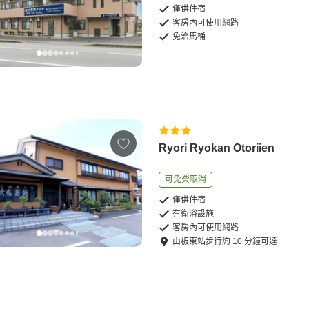
僅供住宿
客房內可使用網路
免治馬桶
Ryori Ryokan Otoriien
可免費取消
僅供住宿
有衛浴設施
客房內可使用網路
由
板東站
步行
約
10
分鐘可達