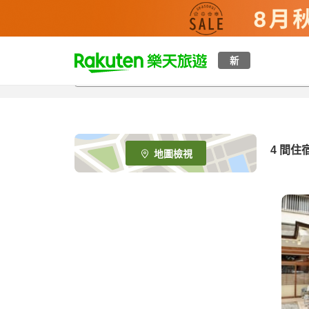
t
新
o
p
P
a
g
e
4
間住
地圖檢視
_
s
e
a
r
c
h