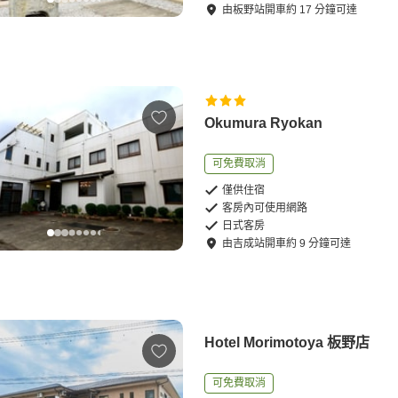
由
板野站
開車
約
17
分鐘可達
Okumura Ryokan
可免費取消
僅供住宿
客房內可使用網路
日式客房
由
吉成站
開車
約
9
分鐘可達
Hotel Morimotoya 板野店
可免費取消