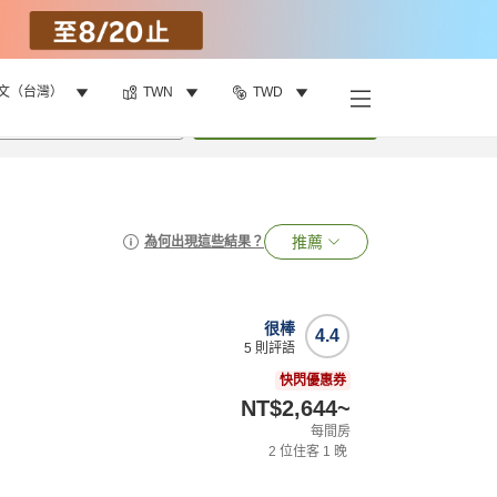
文（台灣）
TWN
TWD
•
1
間房
搜尋
推薦
為何出現這些結果？
很棒
4.4
5
則評語
快閃優惠券
NT$2,644
~
每間房
2
位住客
1
晚