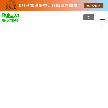
to
top
page
新
松茂町
2026/8/23
-
2026/8/24
每間
2
人
•
1
間房