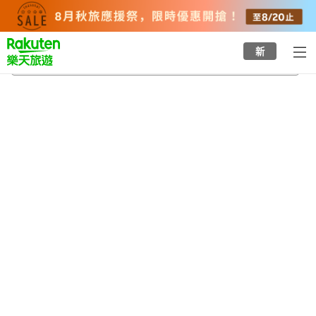
to
top
page
新
八丈島機場
2026/8/23
-
2026/8/24
每間
2
人
•
1
間房