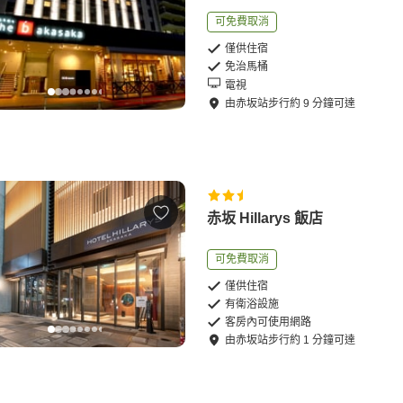
可免費取消
僅供住宿
免治馬桶
電視
由
赤坂站
步行
約
9
分鐘可達
赤坂 Hillarys 飯店
可免費取消
僅供住宿
有衛浴設施
客房內可使用網路
由
赤坂站
步行
約
1
分鐘可達