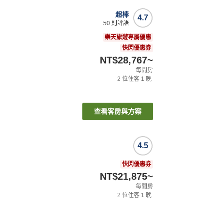
超棒
4.7
50
則評語
樂天旅遊專屬優惠
快閃優惠券
NT$28,767
~
每間房
2
位住客
1
晚
查看客房與方案
4.5
快閃優惠券
NT$21,875
~
每間房
2
位住客
1
晚