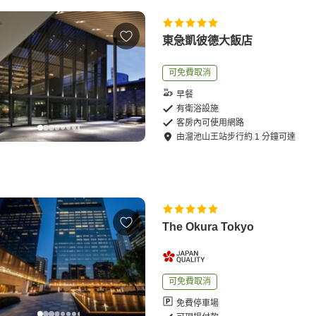
東急凱彼德大飯店
可免費取消
早餐
有衛浴設施
客房內可使用網路
由
溜池山王站
步行
約
1
分鐘可達
The Okura Tokyo
可免費取消
免費停車場