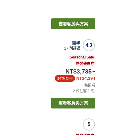
查看客房與方案
很棒
4.3
17
則評語
Seasonal Sale
快閃優惠券
NT$3,735
~
NT$4,394
14%
OFF
每間房
2
位住客
1
晚
查看客房與方案
5