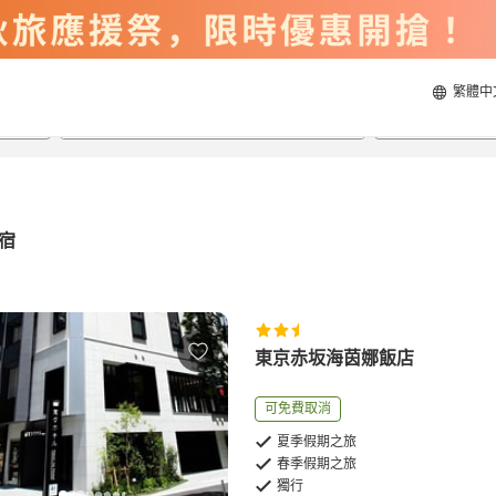
繁體中
2026/8/23
2026/8/24
每間
2
人
宿
東京赤坂海茵娜飯店
可免費取消
夏季假期之旅
春季假期之旅
獨行