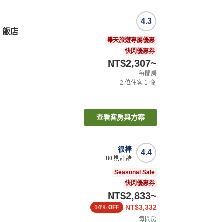
4.3
A 飯店
樂天旅遊專屬優惠
快閃優惠券
NT$2,307
~
每間房
2
位住客
1
晚
查看客房與方案
很棒
4.4
80
則評語
Seasonal Sale
快閃優惠券
NT$2,833
~
NT$3,332
14%
OFF
每間房