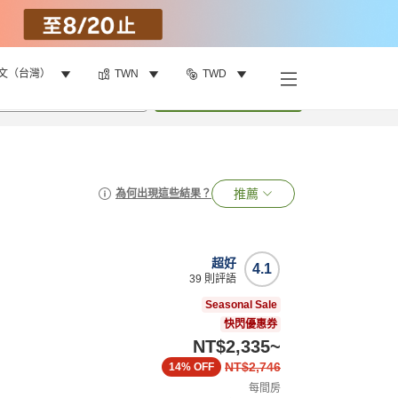
文（台灣）
TWN
TWD
•
1
間房
搜尋
推薦
為何出現這些結果？
超好
4.1
39
則評語
Seasonal Sale
快閃優惠券
NT$2,335
~
NT$2,746
14%
OFF
每間房