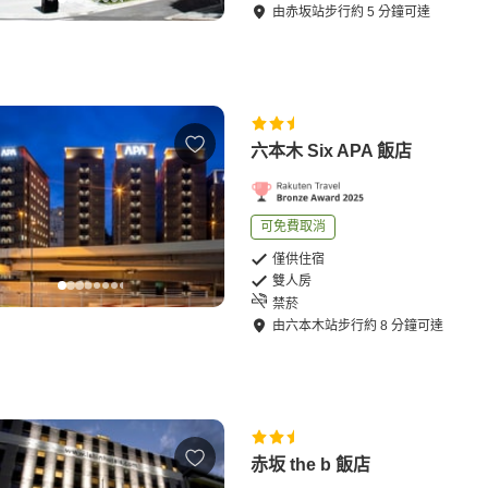
由
赤坂站
步行
約
5
分鐘可達
六本木 Six APA 飯店
可免費取消
僅供住宿
雙人房
禁菸
由
六本木站
步行
約
8
分鐘可達
赤坂 the b 飯店