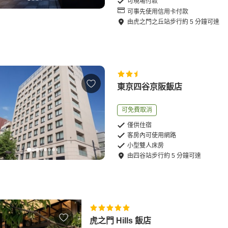
可現場付款
可事先使用信用卡付款
由
虎之門之丘站
步行
約
5
分鐘可達
東京四谷京阪飯店
可免費取消
僅供住宿
客房內可使用網路
小型雙人床房
由
四谷站
步行
約
5
分鐘可達
虎之門 Hills 飯店