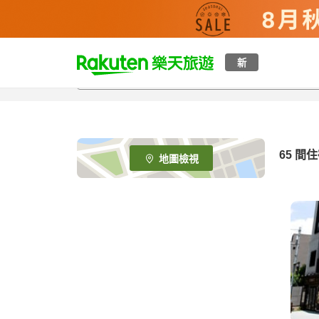
t
新
o
p
P
a
g
e
65
間住
地圖檢視
_
s
e
a
r
c
h