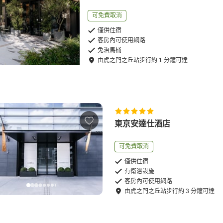
可免費取消
僅供住宿
客房內可使用網路
免治馬桶
由
虎之門之丘站
步行
約
1
分鐘可達
東京安達仕酒店
可免費取消
僅供住宿
有衛浴設施
客房內可使用網路
由
虎之門之丘站
步行
約
3
分鐘可達