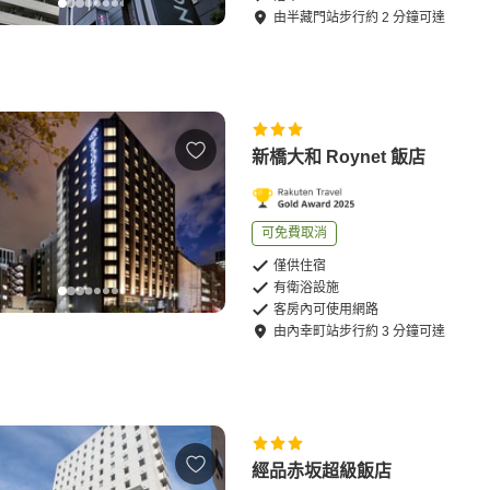
由
半藏門站
步行
約
2
分鐘可達
新橋大和 Roynet 飯店
可免費取消
僅供住宿
有衛浴設施
客房內可使用網路
由
內幸町站
步行
約
3
分鐘可達
經品赤坂超級飯店