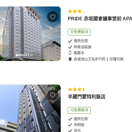
PRIDE 赤坂國會議事堂前 AP
可免費取消
僅供住宿
有衛浴設施
瓶裝水
由
溜池山王站
步行
約
1
分鐘可達
半藏門蒙特利飯店
可免費取消
僅供住宿
牙刷組
浴巾