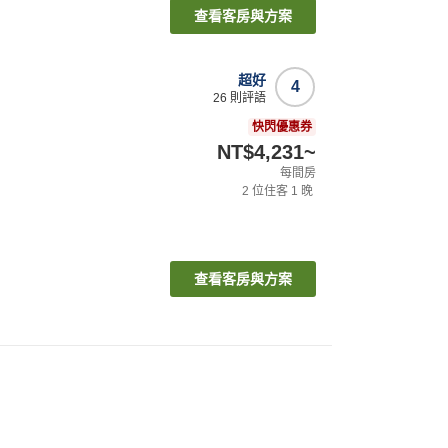
查看客房與方案
超好
4
26
則評語
快閃優惠券
NT$4,231
~
每間房
2
位住客
1
晚
查看客房與方案