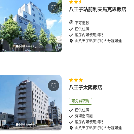
八王子站前利夫馬克思飯店
不可退款
僅供住宿
客房內可使用網路
由
八王子站
步行
約
5
分鐘可達
八王子太陽飯店
可免費取消
僅供住宿
有衛浴設施
客房內可使用網路
由
八王子站
步行
約
5
分鐘可達