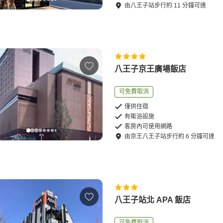
由
八王子站
步行
約
11
分鐘可達
八王子京王廣場飯店
可免費取消
僅供住宿
有衛浴設施
客房內可使用網路
由
京王八王子站
步行
約
6
分鐘可達
八王子站北 APA 飯店
可免費取消