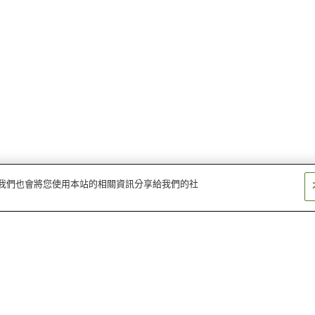
量。我們也會將您使用本站的相關資訊分享給我們的社
北八王子站
西八王子站
京王堀之內站
長沼站
小宮站
高尾山口站