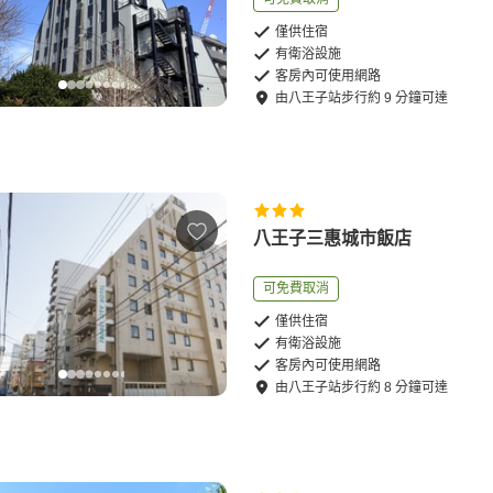
僅供住宿
有衛浴設施
客房內可使用網路
由
八王子站
步行
約
9
分鐘可達
八王子三惠城市飯店
可免費取消
僅供住宿
有衛浴設施
客房內可使用網路
由
八王子站
步行
約
8
分鐘可達