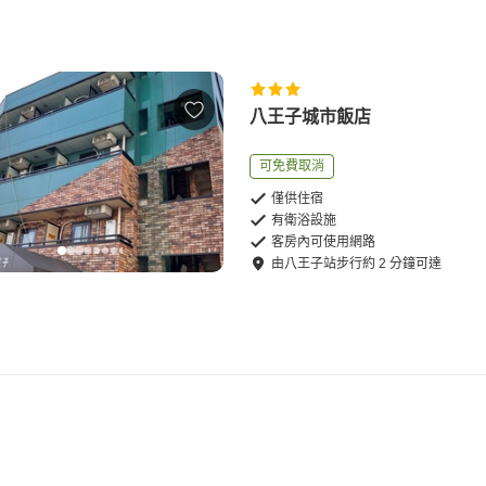
八王子城市飯店
可免費取消
僅供住宿
有衛浴設施
客房內可使用網路
由
八王子站
步行
約
2
分鐘可達