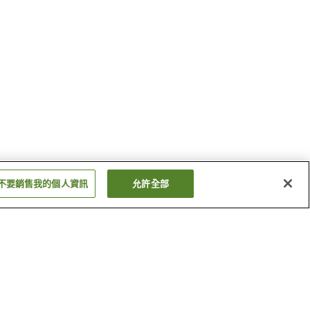
不要銷售我的個人資訊
允許全部
松之谷站
京王八王子站
顯示更多