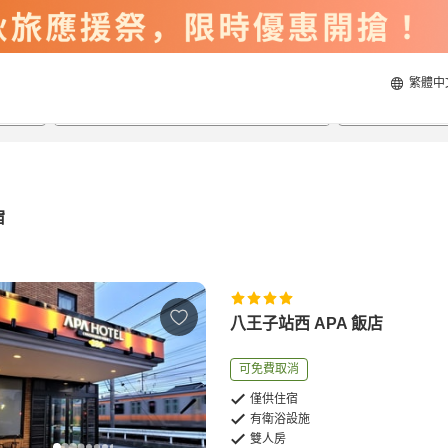
繁體中
2026/8/22
2026/8/23
每間
2
人
宿
八王子站西 APA 飯店
可免費取消
僅供住宿
有衛浴設施
雙人房