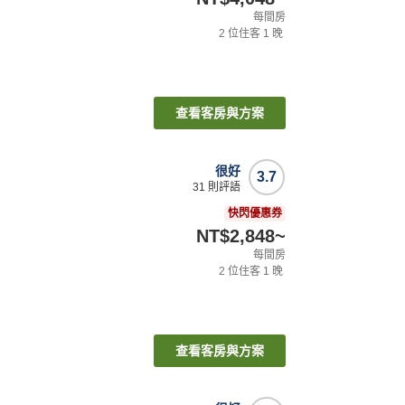
每間房
2
位住客
1
晚
查看客房與方案
很好
3.7
31
則評語
快閃優惠券
NT$2,848
~
每間房
2
位住客
1
晚
查看客房與方案