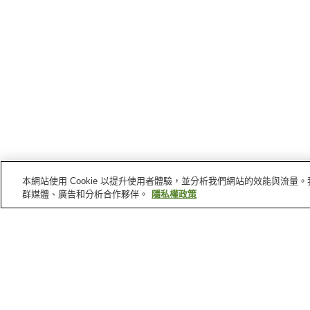
本網站使用 Cookie 以提升使用者體驗，並分析我們網站的效能與流
群媒體、廣告和分析合作夥伴。
隱私權政策
八王子
的車站
京王片倉站
中央大學明星大學站
目白台站
八王子站