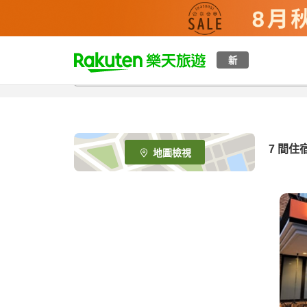
t
新
o
p
P
a
g
e
7
間住
地圖檢視
_
s
e
a
r
c
h