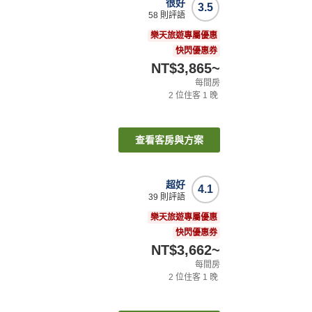
很好
3.5
58
則評語
樂天旅遊專屬優惠
快閃優惠券
NT$3,865
~
每間房
2
位住客
1
晚
查看客房與方案
超好
4.1
39
則評語
樂天旅遊專屬優惠
快閃優惠券
NT$3,662
~
每間房
2
位住客
1
晚