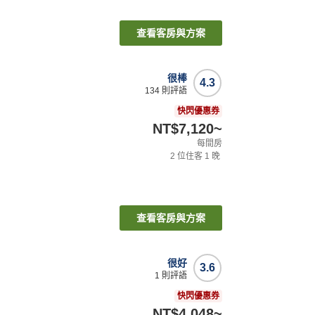
查看客房與方案
很棒
4.3
134
則評語
快閃優惠券
NT$7,120
~
每間房
2
位住客
1
晚
查看客房與方案
很好
3.6
1
則評語
快閃優惠券
NT$4,048
~