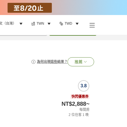
文（台灣）
TWN
TWD
•
1
間房
搜尋
推薦
為何出現這些結果？
3.8
快閃優惠券
NT$2,888
~
每間房
2
位住客
1
晚