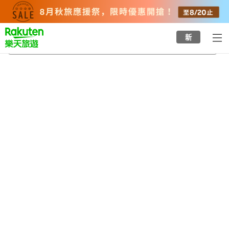
to
top
page
新
京王百草園
2026/8/24
-
2026/8/25
每間
2
人
•
1
間房