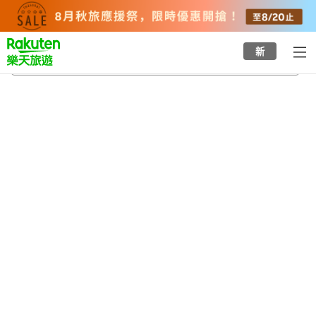
to
top
page
新
十條站
2026/8/21
-
2026/8/22
每間
2
人
•
1
間房