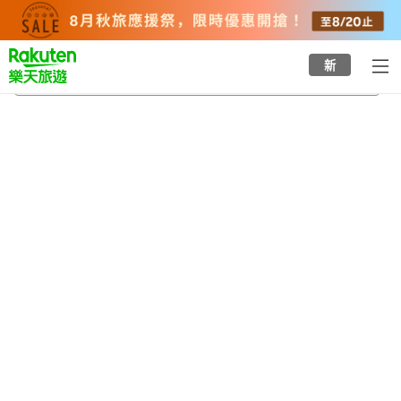
to
top
page
新
潮見站
2026/8/23
-
2026/8/24
每間
2
人
•
1
間房