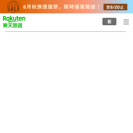
to
top
page
新
遠程通信中心站
2026/8/22
-
2026/8/23
每間
2
人
•
1
間房