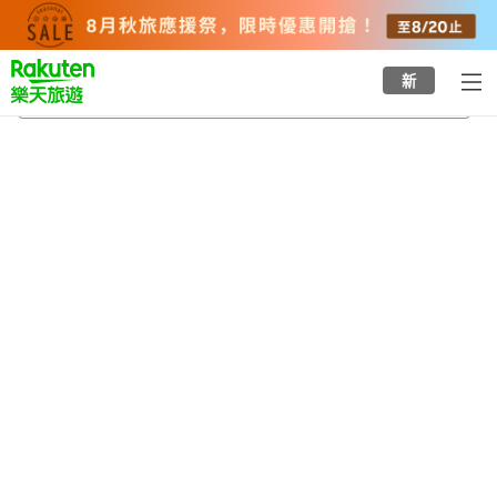
to
top
page
新
赤坂站
2026/8/22
-
2026/8/23
每間
2
人
•
1
間房