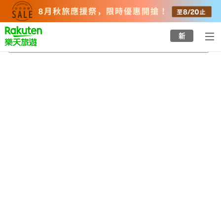
to
top
page
新
三鷹
2026/8/22
-
2026/8/23
每間
2
人
•
1
間房