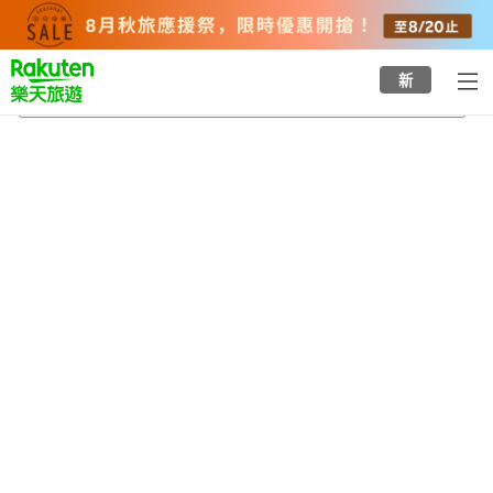
to
top
page
新
練馬區
2026/8/20
-
2026/8/21
每間
2
人
•
1
間房