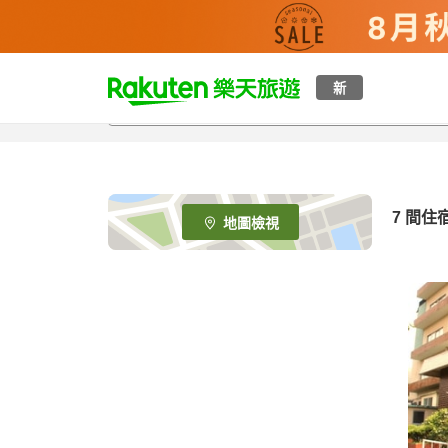
t
新
o
p
P
a
g
e
7
間住
地圖檢視
_
s
e
a
r
c
h