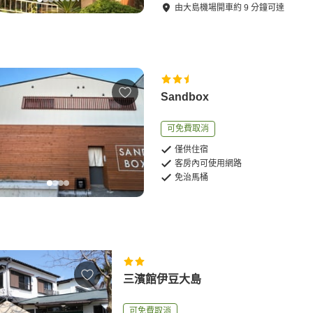
由
大島機場
開車
約
9
分鐘可達
Sandbox
可免費取消
僅供住宿
客房內可使用網路
免治馬桶
三濱館伊豆大島
可免費取消