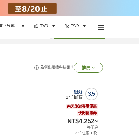
文（台灣）
TWN
TWD
•
1
間房
搜尋
推薦
為何出現這些結果？
很好
3.5
27
則評語
樂天旅遊專屬優惠
快閃優惠券
NT$4,252
~
每間房
2
位住客
1
晚