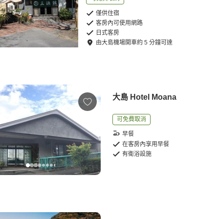
僅供住宿
客房內可使用網路
日式客房
由
大島機場
開車
約
5
分鐘可達
大島 Hotel Moana
可免費取消
早餐
在客房內享用早餐
有衛浴設施