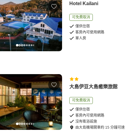
Hotel Kailani
可免費取消
僅供住宿
客房內可使用網路
單人房
大島伊豆大島癒樂旅館
可免費取消
僅供住宿
客房內可使用網路
沒有衛浴設施
由
大島機場
開車
約
15
分鐘可達