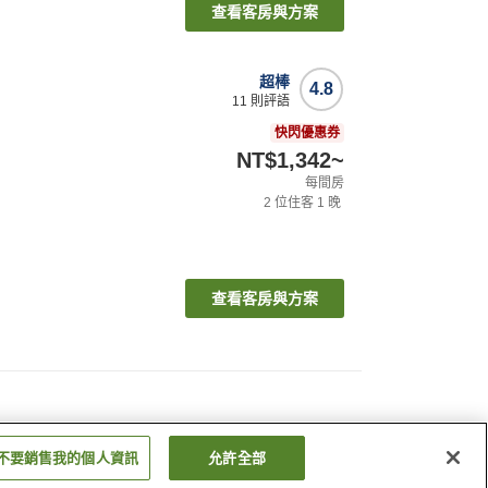
查看客房與方案
超棒
4.8
11
則評語
快閃優惠券
NT$1,342
~
每間房
2
位住客
1
晚
查看客房與方案
不要銷售我的個人資訊
允許全部