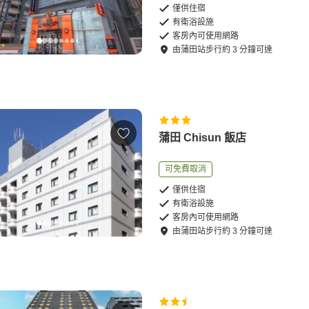
僅供住宿
有衛浴設施
客房內可使用網路
由
蒲田站
步行
約
3
分鐘可達
蒲田 Chisun 飯店
可免費取消
僅供住宿
有衛浴設施
客房內可使用網路
由
蒲田站
步行
約
3
分鐘可達