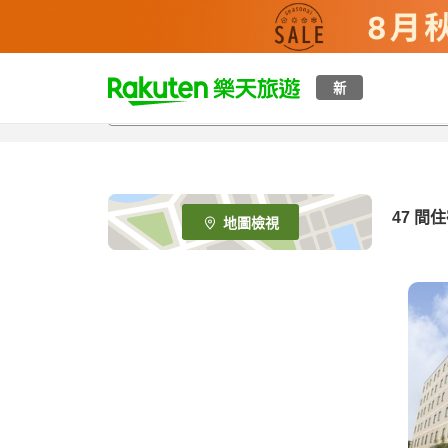
t
新
o
p
P
a
g
e
47
間住
地圖檢視
_
s
e
a
r
c
h