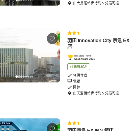
由
大鳥居站
步行
約
5
分鐘可達
羽田 Innovation City 京急 EX
店
可免費取消
僅供住宿
電視
鬧鐘
由
天空橋站
步行
約
5
分鐘可達
羽田京急 EX INN 飯店