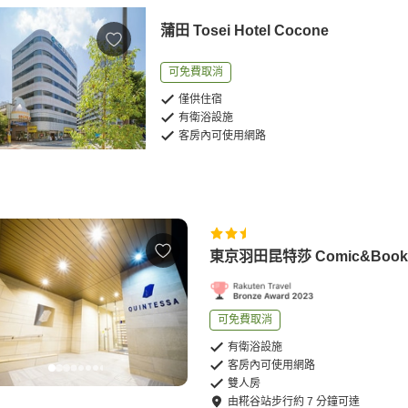
蒲田 Tosei Hotel Cocone
可免費取消
僅供住宿
有衛浴設施
客房內可使用網路
東京羽田昆特莎 Comic&Book
可免費取消
有衛浴設施
客房內可使用網路
雙人房
由
糀谷站
步行
約
7
分鐘可達