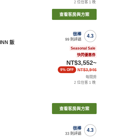
2
位住客
1
晚
查看客房與方案
很棒
4.3
99
則評語
 INN 飯
Seasonal Sale
快閃優惠券
NT$3,552
~
NT$3,946
9%
OFF
每間房
2
位住客
1
晚
查看客房與方案
很棒
4.3
33
則評語