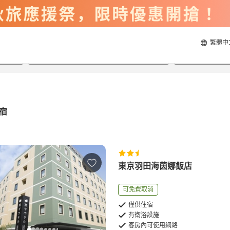
繁體中
2026/8/21
2026/8/22
每間
2
人
宿
東京羽田海茵娜飯店
可免費取消
僅供住宿
有衛浴設施
客房內可使用網路