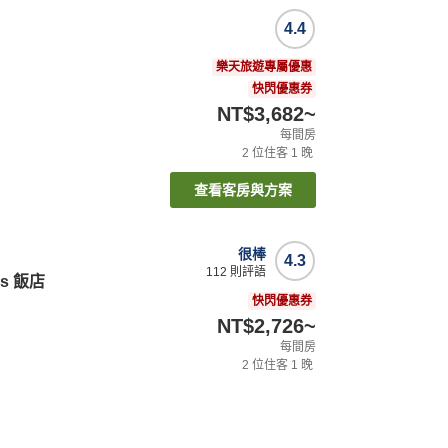
4.4
樂天旅遊專屬優惠
快閃優惠券
NT$3,682
~
每間房
2
位住客
1
晚
查看客房與方案
很棒
4.3
112
則評語
s 飯店
快閃優惠券
NT$2,726
~
每間房
2
位住客
1
晚