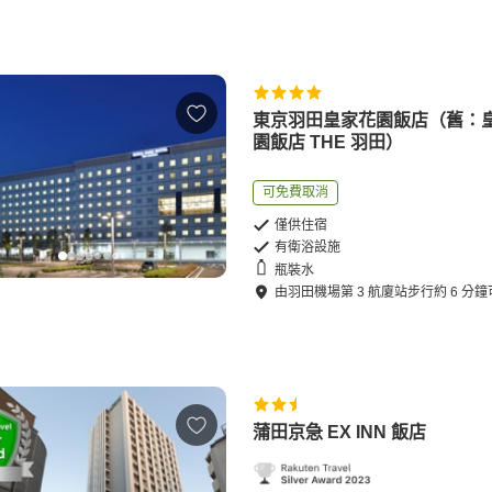
東京羽田皇家花園飯店（舊：
園飯店 THE 羽田）
可免費取消
僅供住宿
有衛浴設施
瓶裝水
由
羽田機場第 3 航廈站
步行
約
6
分鐘
蒲田京急 EX INN 飯店