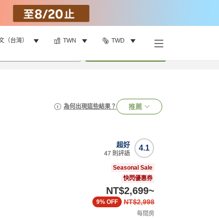
文（台灣）
TWN
TWD
•
1
間房
搜尋
推薦
為何出現這些結果？
超好
4.1
47
則評語
Seasonal Sale
快閃優惠券
NT$2,699
~
NT$2,998
9%
OFF
每間房