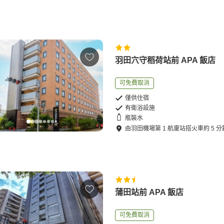
羽田穴守稻荷站前 APA 飯店
可免費取消
僅供住宿
有衛浴設施
瓶裝水
由
羽田機場第 1 航廈站
搭火車
約
5
分
蒲田站前 APA 飯店
可免費取消