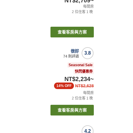
NT$2,709
~
每間房
2
位住客
1
晚
查看客房與方案
很好
3.8
74
則評語
Seasonal Sale
快閃優惠券
NT$2,234
~
NT$2,628
14%
OFF
每間房
2
位住客
1
晚
查看客房與方案
4.2