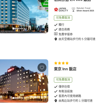
可免費取消
獨行
適合商務
免費早餐券
由
天空橋站
步行
約
5
分鐘可達
東京 Inn 飯店
可免費取消
僅供住宿
有衛浴設施
客房內可使用網路
由
馬込站
步行
約
1
分鐘可達