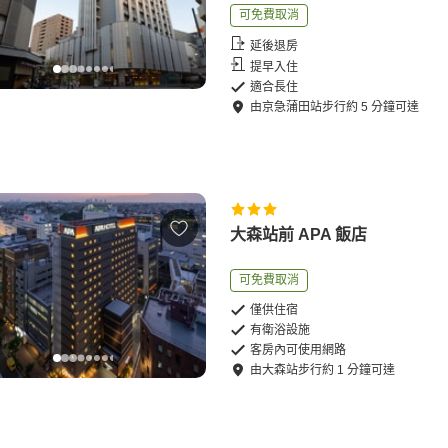
可免費取消
延後退房
提早入住
適合長住
由
京急蒲田站
步行
約
5
分鐘可達
大森站前 APA 飯店
可免費取消
僅供住宿
有衛浴設施
客房內可使用網路
由
大森站
步行
約
1
分鐘可達