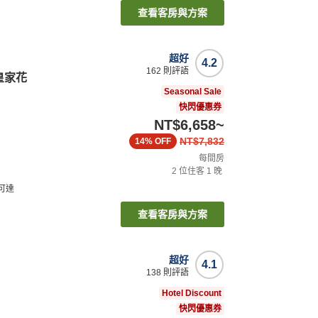
查看客房與方案
超好
4.2
162
則評語
皇家花
Seasonal Sale
快閃優惠券
NT$6,658
~
NT$7,832
14%
OFF
每間房
2
位住客
1
晚
可達
查看客房與方案
超好
4.1
138
則評語
Hotel Discount
快閃優惠券