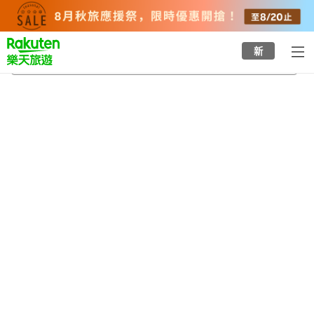
to
top
page
新
澀谷區
2026/8/23
-
2026/8/24
每間
2
人
•
1
間房