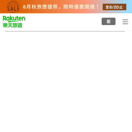
to
top
page
新
西新宿五丁目站
2026/8/23
-
2026/8/24
每間
2
人
•
1
間房