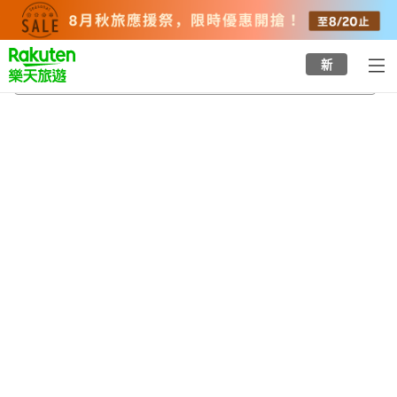
to
top
page
新
小村井站
2026/8/22
-
2026/8/23
每間
2
人
•
1
間房