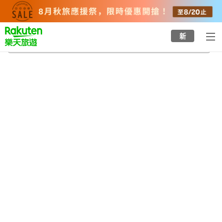
to
top
page
新
立川南站
2026/8/20
-
2026/8/21
每間
2
人
•
1
間房